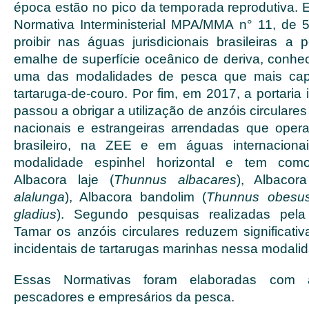
época estão no pico da temporada reprodutiva. 
Normativa Interministerial MPA/MMA n° 11, de 
proibir nas águas jurisdicionais brasileiras 
emalhe de superfície oceânico de deriva, conhe
uma das modalidades de pesca que mais cap
tartaruga-de-couro. Por fim, em 2017, a portaria i
passou a obrigar a utilização de anzóis circular
nacionais e estrangeiras arrendadas que operam
brasileiro, na ZEE e em águas internacion
modalidade espinhel horizontal e tem como
Albacora laje (
Thunnus albacares
), Albacor
alalunga
), Albacora bandolim (
Thunnus obesu
gladius
). Segundo pesquisas realizadas pela
Tamar os anzóis circulares reduzem significati
incidentais de tartarugas marinhas nessa modali
Essas Normativas foram elaboradas com a
pescadores e empresários da pesca.