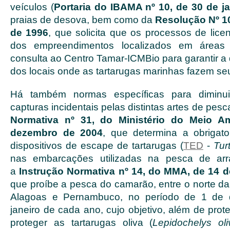
veículos (
Portaria do IBAMA nº 10, de 30 de j
praias de desova, bem como da
Resolução Nº 10
de 1996
, que solicita que os processos de lice
dos empreendimentos localizados em área
consulta ao Centro Tamar-ICMBio para garantir a
dos locais onde as tartarugas marinhas fazem se
Há também normas específicas para diminu
capturas incidentais pelas distintas artes de pes
Normativa nº 31, do Ministério do Meio A
dezembro de 2004
, que determina a obrigat
dispositivos de escape de tartarugas (
TED
-
Tur
nas embarcações utilizadas na pesca de arr
a
Instrução Normativa nº
14
, do
MMA
, de
14
d
que proíbe a pesca do camarão, entre o norte da
Alagoas e Pernambuco, no período de 1 de
janeiro de cada ano, cujo objetivo, além de pro
proteger as tartarugas oliva (
Lepidochelys ol